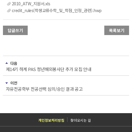
2010_ATW_지원서.xls
credit_rules(학생교류수학_및_학점_인정_관련).hwp
답글쓰기
목록보기
다음
제14기 하계 PAS 청년해외봉사단 추가 모집 안내
이전
자유전공학부 전공선택 심의/승인 결과 공고
개인정보처리방침
찾아오시는 길