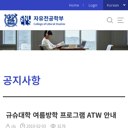
바
Korean
Home
Login
로
가
기
메
뉴
공지사항
규슈대학 여름방학 프로그램 ATW 안내
cls
2010-02-03
3176