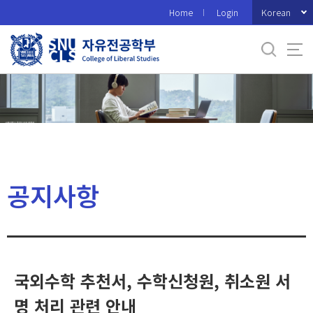
바
Korean
Home
Login
로
가
기
메
뉴
공지사항
국외수학 추천서, 수학신청원, 취소원 서
명 처리 관련 안내