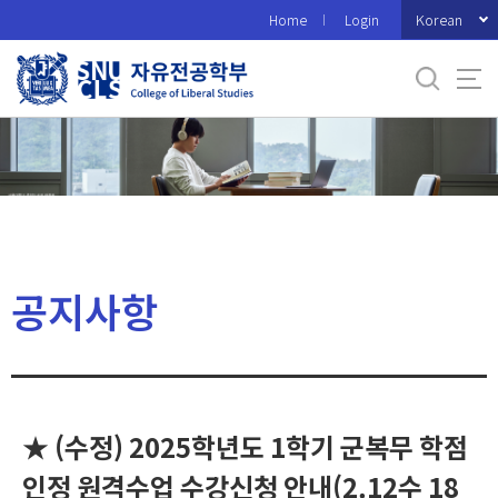
바
Korean
Home
Login
로
가
기
메
뉴
공지사항
★ (수정) 2025학년도 1학기 군복무 학점
인정 원격수업 수강신청 안내(2.12수 18