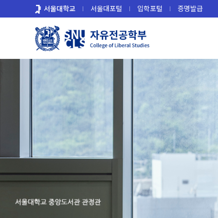
바
서울대학교
서울대포털
입학포털
증명발급
로
가
기
메
뉴