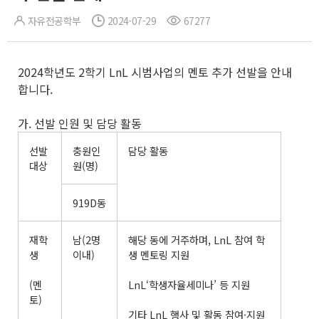
자유전공학부
2024-07-29
67277
2024학년도 2학기 LnL 시범사업의 멘토 추가 선발을 안내
합니다.
가. 선발 인원 및 담당 활동
선발
충원인
담당 활동
대상
원(명)
919D동
재학
남(2명
해당 동에 거주하며, LnL 참여 학
생
이내)
생 멘토링 지원
(멘
LnL‘학생자율세미나’ 등 지원
토)
기타 LnL 행사 및 활동 참여·지원