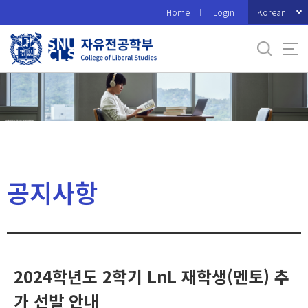
바
Korean
Home
Login
로
가
기
메
뉴
공지사항
2024학년도 2학기 LnL 재학생(멘토) 추
가 선발 안내