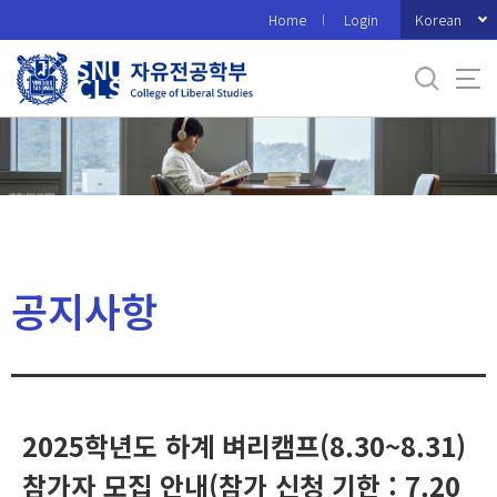
바
Korean
Home
Login
로
가
기
메
뉴
공지사항
2025학년도 하계 벼리캠프(8.30~8.31)
참가자 모집 안내(참가 신청 기한 : 7.20