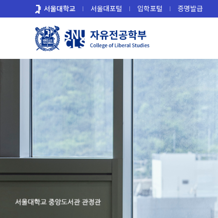
바
서울대학교
서울대포털
입학포털
증명발급
로
가
기
메
뉴