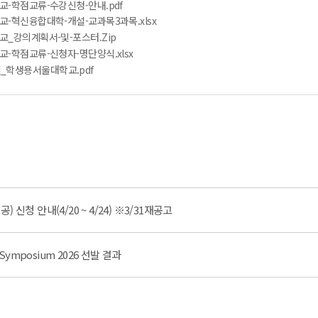
교-학점교류-수강신청-안내.pdf
교-혁신융합대학-개설-교과목3과목.xlsx
교_강의계획서-및-포스터.Zip
교-학점교류-신청자-명단양식.xlsx
_학생용서울대학교.pdf
신청 안내(4/20 ~ 4/24) ※3/31재공고
e Symposium 2026 선발 결과