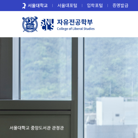
바
서울대학교
서울대포털
입학포털
증명발급
로
가
기
메
뉴