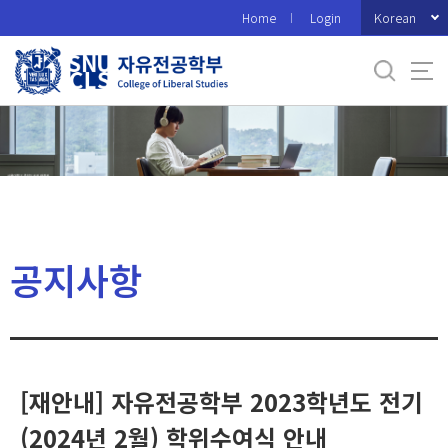
바
Korean
Home
Login
로
가
기
메
뉴
공지사항
[재안내] 자유전공학부 2023학년도 전기
(2024년 2월) 학위수여식 안내