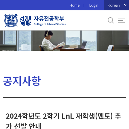
바
Korean
Home
Login
로
가
기
메
뉴
공지사항
2024학년도 2학기 LnL 재학생(멘토) 추
가 선발 안내