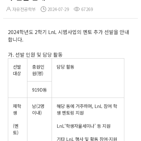
자유전공학부
2024-07-29
67269
2024학년도 2학기 LnL 시범사업의 멘토 추가 선발을 안내
합니다.
가. 선발 인원 및 담당 활동
선발
충원인
담당 활동
대상
원(명)
919D동
재학
남(2명
해당 동에 거주하며, LnL 참여 학
생
이내)
생 멘토링 지원
(멘
LnL‘학생자율세미나’ 등 지원
토)
기타 LnL 행사 및 활동 참여·지원