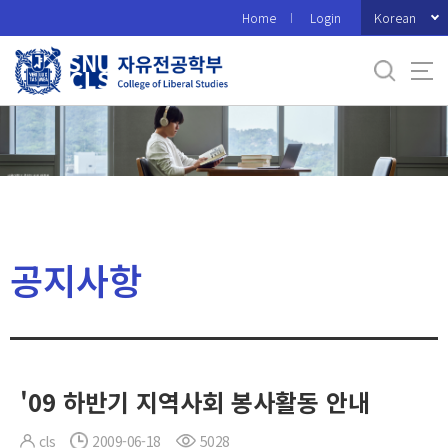
바
Korean
Home
Login
로
가
기
메
뉴
공지사항
'09 하반기 지역사회 봉사활동 안내
cls
2009-06-18
5028