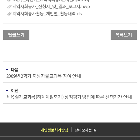
지역사회봉사_신청서_및_결과_보고서.hwp
지역사회봉사활동_개인별_활동내역.xls
답글쓰기
목록보기
다음
2009년 2학기 학생자율교과목 참여 안내
이전
체육실기교과목(하계계절학기) 성적평가 방법에 따른 선택기간 안내
개인정보처리방침
찾아오시는 길