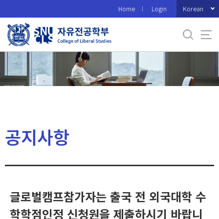
바
Korean
Home
Login
로
가
기
메
뉴
공지사항
글로벌캠프참가자는 출국 전 외국대학 수
학학점인정 신청원을 제출하시기 바랍니