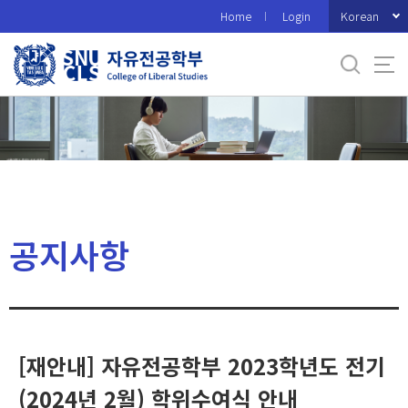
바
Korean
Home
Login
로
가
기
메
뉴
공지사항
[재안내] 자유전공학부 2023학년도 전기
(2024년 2월) 학위수여식 안내