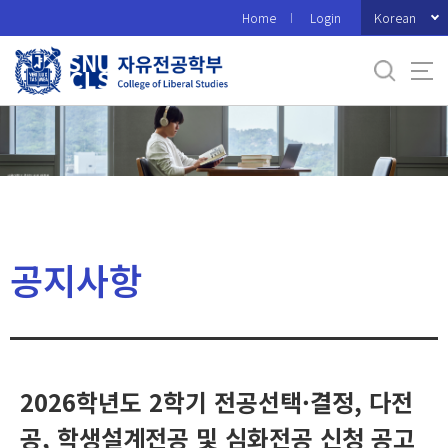
바
Korean
Home
Login
로
가
기
메
뉴
공지사항
2026학년도 2학기 전공선택·결정, 다전
공, 학생설계전공 및 심화전공 신청 공고