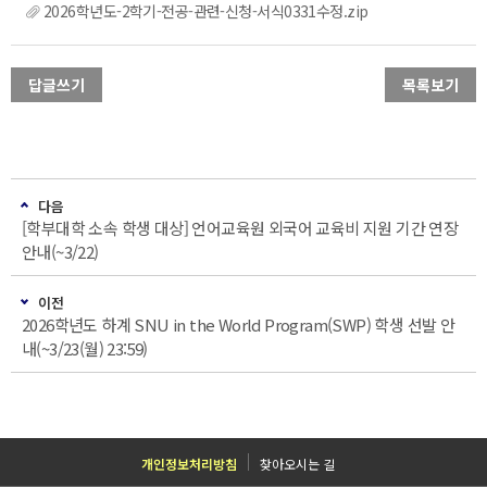
2026학년도-2학기-전공-관련-신청-서식0331수정.zip
답글쓰기
목록보기
다음
[학부대학 소속 학생 대상] 언어교육원 외국어 교육비 지원 기간 연장
안내(~3/22)
이전
2026학년도 하계 SNU in the World Program(SWP) 학생 선발 안
내(~3/23(월) 23:59)
개인정보처리방침
찾아오시는 길