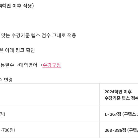
4
학번 이후
적용
)
에 맞는 수강기준 텝스 점수 그대로 적용
은 아래 링크 확인
과정→공통필수→대학영어→
수강규정
수 변경
2024
학번 이후
수강기준 텝스 점
점)
1~267
점
(
구텝스
~700점)
268~386
점
(
구텝