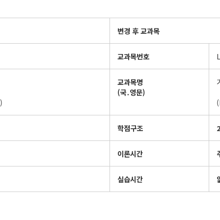
변경 후 교과목
교과목번호
교과목명
(
국
․
영문
)
)
학점구조
2
이론시간
실습시간