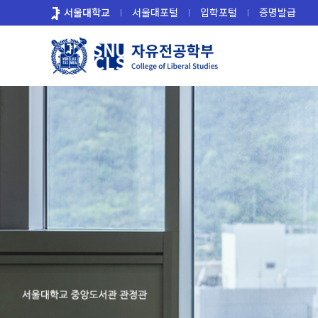
바
서울대학교
서울대포털
입학포털
증명발급
로
가
기
메
뉴