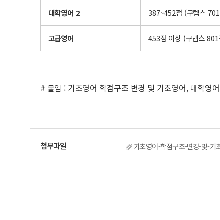
대학영어
2
387~452점 (구텝스 701
고급영어
453점 이상 (구텝스 801
# 붙임 : 기초영어 학점구조 변경 및 기초영어, 대학영어
기초영어-학점구조-변경-및-기초