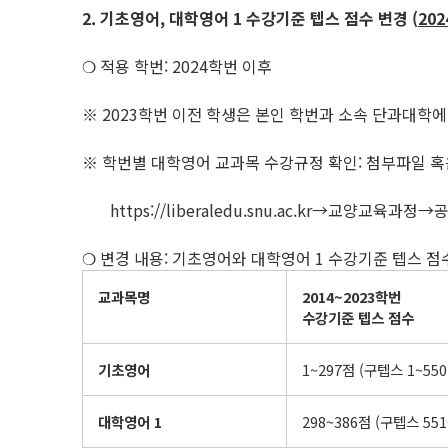
2. 기초영어
,
대학영어
1
수강기준 텝스 점수 변경
(
202
❍ 적용 학번: 2024학번 이후
※ 2023학번 이전 학생은 본인 학번과 소속 단과대학
※ 학번별 대학영어 교과목 수강규정 확인: 첨부파일 혹
https://liberaledu.snu.ac.kr→교양교육
❍ 변경 내용: 기초영어와 대학영어 1 수강기준 텝스 점
교과목명
2014~2023
학번
수강기준 텝스 점수
기초영어
1~297점 (구텝스 1~550
대학영어
1
298~386점 (구텝스 551