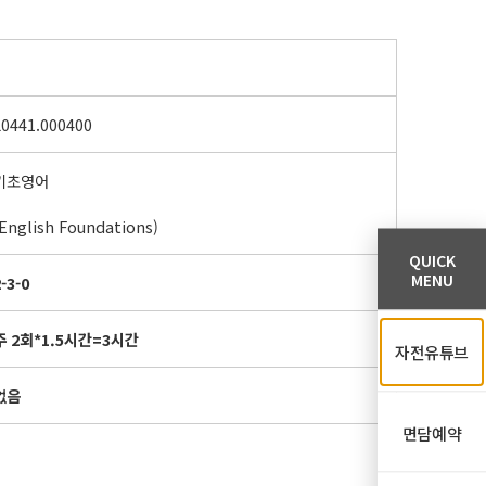
L0441.000400
기초영어
(English Foundations)
QUICK
MENU
-3-0
주
2
회
*1.5
시간
=3
시간
자전유튜브
없음
면담예약