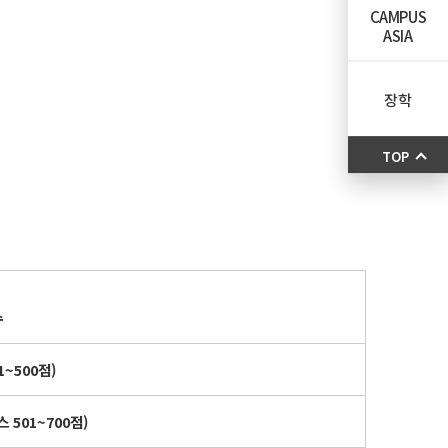
CAMPUS
ASIA
장학
TOP
수
1~500
점
)
스
501~700
점
)