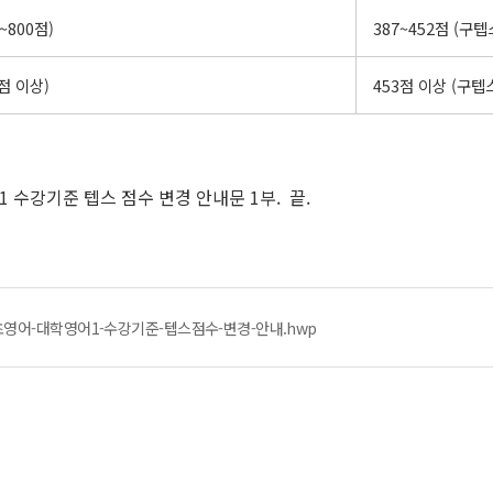
~800점)
387~452점 (구텝
점 이상)
453점 이상 (구텝
1 수강기준 텝스 점수 변경 안내문 1부. 끝.
영어-대학영어1-수강기준-텝스점수-변경-안내.hwp