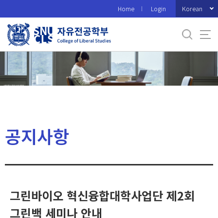
바
Korean
Home
Login
로
가
기
메
뉴
공지사항
그린바이오 혁신융합대학사업단 제2회
그린백 세미나 안내