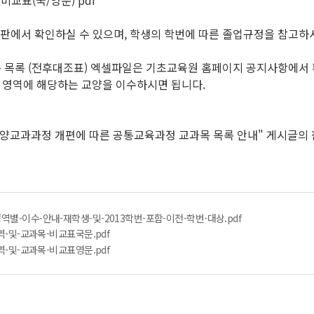
 비교표(국/영문) pdf
시판에서 확인하실 수 있으며, 학생의 학번에 따른 졸업규정을 참고하
과목 목록 (전후대조표) 엑셀파일은 기초교육원 홈페이지 공지사항에서
영역에 해당하는 교양을 이수하시면 됩니다.
 교양교과과정 개편에 따른 공통교육과정 교과목 목록 안내" 게시글의
역별-이수-안내-재학생-및-2013학번-포함-이전-학번-대상.pdf
영역-및-교과목-비교표국문.pdf
영역-및-교과목-비교표영문.pdf