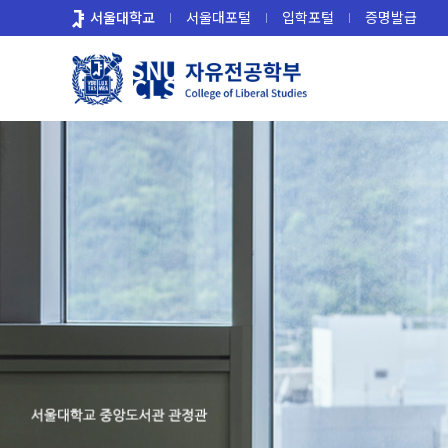
바
서울대학교
서울대포털
입학포털
증명발급
로
가
기
메
뉴