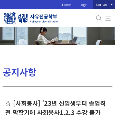
바
Korean
Home
Login
로
가
기
메
뉴
공지사항
☆ [사회봉사] '23년 신입생부터 졸업직
전 막학기에 사회봉사1,2,3 수강 불가