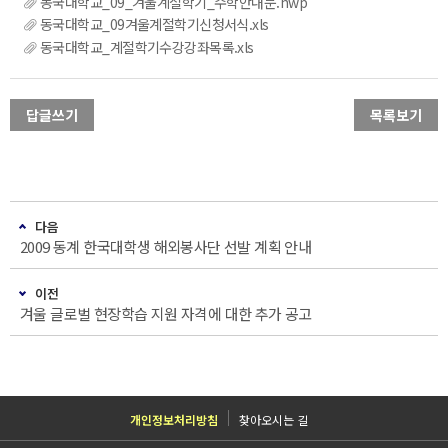
동국대학교_09_겨울계절학기_수학안내문.hwp
동국대학교_09겨울계절학기신청서식.xls
동국대학교_계절학기수강강좌목록.xls
답글쓰기
목록보기
다음
2009 동계 한국대학생 해외봉사단 선발 계획 안내
이전
겨울 글로벌 현장학습 지원 자격에 대한 추가 공고
개인정보처리방침
찾아오시는 길