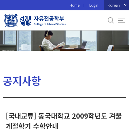
바
Korean
Home
Login
로
가
기
메
뉴
공지사항
[국내교류] 동국대학교 2009학년도 겨울
계절학기 수학안내