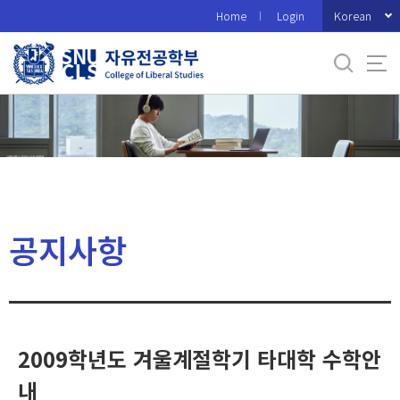
바
Korean
Home
Login
로
가
기
메
뉴
공지사항
2009학년도 겨울계절학기 타대학 수학안
내