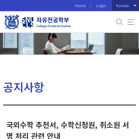
바
Korean
Home
Login
로
가
기
메
뉴
공지사항
국외수학 추천서, 수학신청원, 취소원 서
명 처리 관련 안내