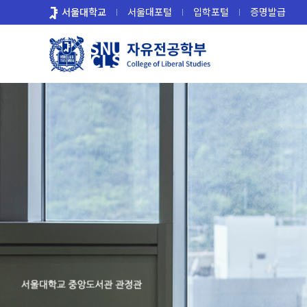
바
서울대학교
서울대포털
입학포털
증명발급
로
가
기
메
뉴