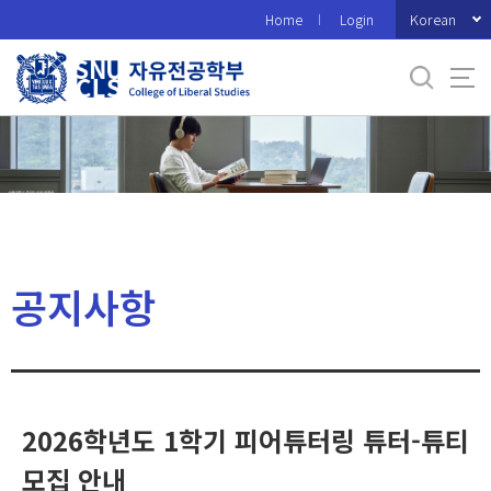
바
Korean
Home
Login
로
가
기
메
뉴
공지사항
2026학년도 1학기 피어튜터링 튜터-튜티
모집 안내