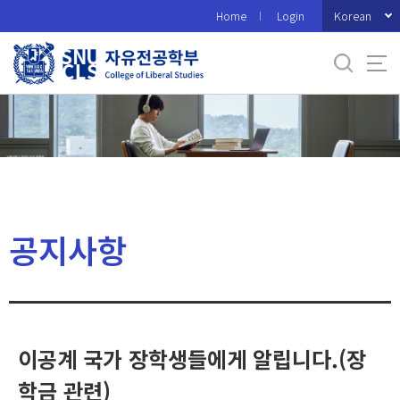
바
Korean
Home
Login
로
가
기
메
뉴
공지사항
이공계 국가 장학생들에게 알립니다.(장
학금 관련)