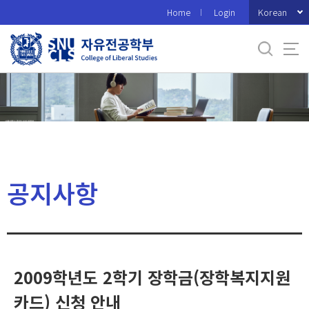
바
Korean
Home
Login
로
가
기
메
뉴
공지사항
2009학년도 2학기 장학금(장학복지지원
카드) 신청 안내