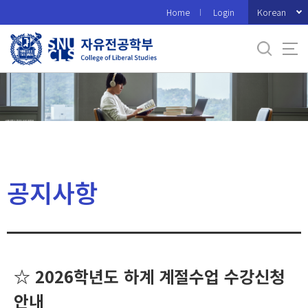
바
Korean
Home
Login
로
가
기
메
뉴
공지사항
☆ 2026학년도 하계 계절수업 수강신청
안내