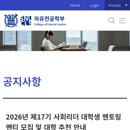
바
Korean
Home
Login
로
가
기
메
뉴
공지사항
2026년 제17기 사회리더 대학생 멘토링
멘티 모집 및 대학 추천 안내