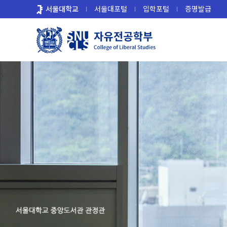
바
서울대학교
서울대포털
입학포털
증명발급
로
가
기
메
뉴