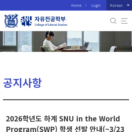
바
Korean
Home
Login
로
가
기
메
뉴
공지사항
2026학년도 하계 SNU in the World
Program(SWP) 학생 선발 안내(~3/23