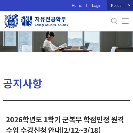
바
Korean
Home
Login
로
가
기
메
뉴
공지사항
2026학년도 1학기 군복무 학점인정 원격
수업 수강신청 안내(2/12~3/18)