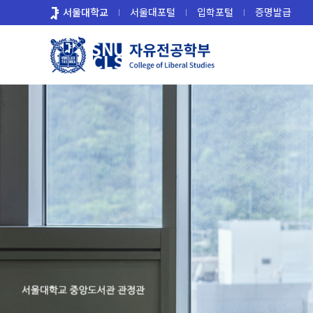
바
서울대학교
서울대포털
입학포털
증명발급
로
가
기
메
뉴