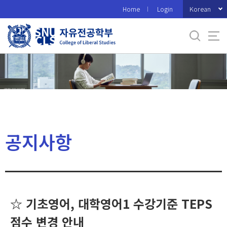
바
Korean
Home
Login
로
가
기
메
뉴
공지사항
☆ 기초영어, 대학영어1 수강기준 TEPS
점수 변경 안내