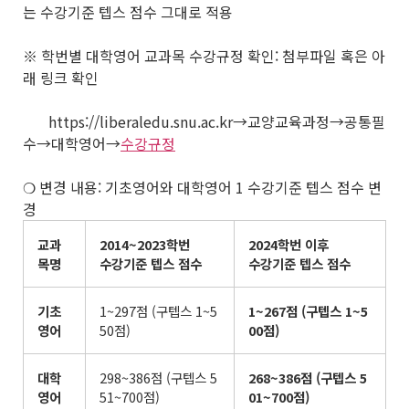
는 수강기준 텝스 점수 그대로 적용
※ 학번별 대학영어 교과목 수강규정 확인: 첨부파일 혹은 아
래 링크 확인
https://liberaledu.snu.ac.kr→교양교육과정→공통필
수→대학영어→
수강규정
❍ 변경 내용: 기초영어와 대학영어 1 수강기준 텝스 점수 변
경
교과
2014~2023
학번
2024
학번 이후
목명
수강기준 텝스 점수
수강기준 텝스 점수
기초
1~297점 (구텝스 1~5
1~267
점
(
구텝스
1~5
영어
50점)
00
점
)
대학
298~386점 (구텝스 5
268~386
점
(
구텝스
5
영어
51~700점)
01~700
점
)