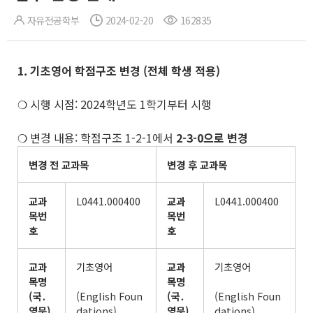
자유전공학부
2024-02-20
162835
1. 기초영어 학점구조 변경
(
전체 학생 적용
)
❍ 시행 시점: 2024학년도 1학기부터 시행
❍ 변경 내용: 학점구조 1-2-1에서
2-3-0으로 변경
변경 전 교과목
변경 후 교과목
교과
L0441.000400
교과
L0441.000400
목번
목번
호
호
교과
기초영어
교과
기초영어
목명
목명
(
국
․
(English Foun
(
국
․
(English Foun
영문
)
dations)
영문
)
dations)