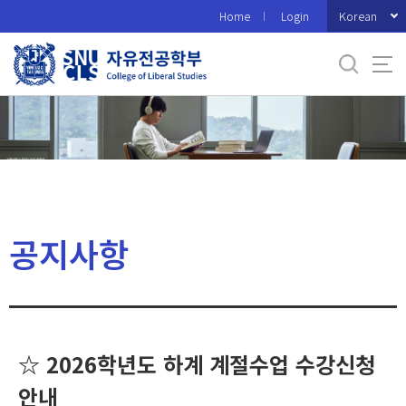
바
Korean
Home
Login
로
가
기
메
뉴
공지사항
☆ 2026학년도 하계 계절수업 수강신청
안내