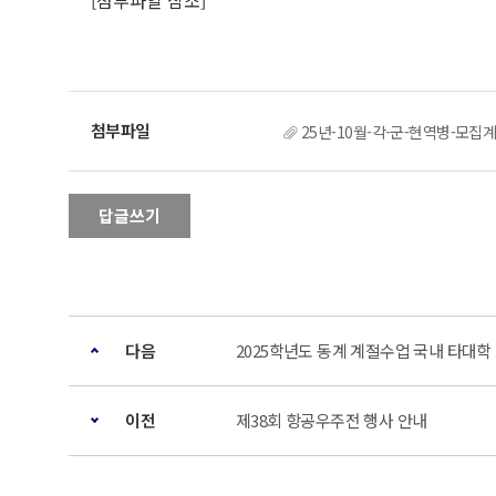
[첨부파일 참조]
25년-10월-각-군-현역병-모집계
답글쓰기
다음
2025학년도 동계 계절수업 국내 타대학
이전
제38회 항공우주전 행사 안내