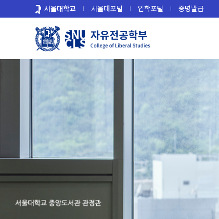
바
서울대학교
서울대포털
입학포털
증명발급
로
가
기
메
뉴