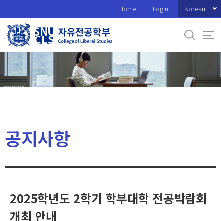
바
Korean
Home
Login
로
가
기
메
뉴
공지사항
2025학년도 2학기 학부대학 전공박람회
개최 안내