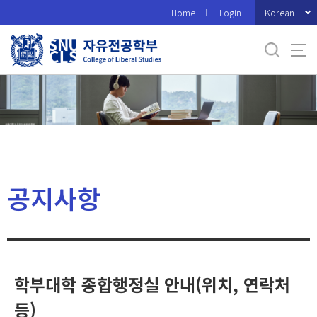
바
Korean
Home
Login
로
가
기
메
뉴
공지사항
학부대학 종합행정실 안내(위치, 연락처
등)