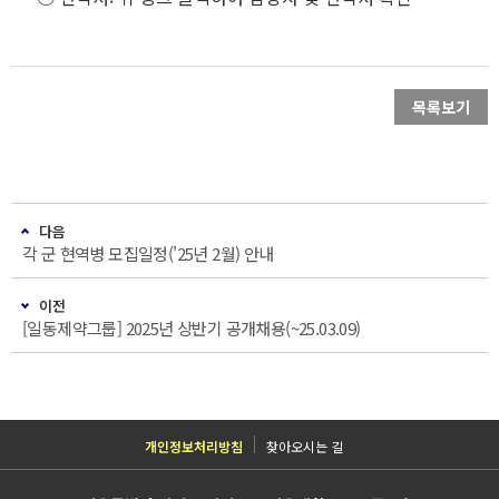
목록보기
다음
각 군 현역병 모집일정('25년 2월) 안내
이전
[일동제약그룹] 2025년 상반기 공개채용(~25.03.09)
개인정보처리방침
찾아오시는 길