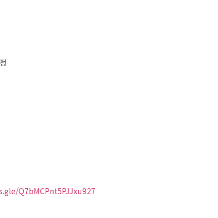
예정
ms.gle/Q7bMCPnt5PJJxu927