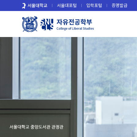
바
서울대학교
서울대포털
입학포털
증명발급
로
가
기
메
뉴