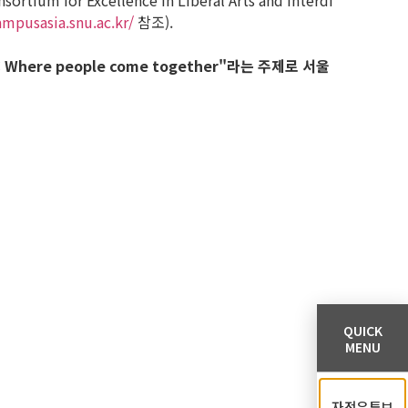
Excellence in Liberal Arts and Interdi
ampusasia.snu.ac.kr/
참조).
 Where people come together"라는 주제로 서울
QUICK
MENU
자전유튜브