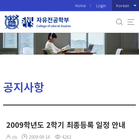
바
Korean
Home
Login
로
가
기
메
뉴
공지사항
2009학년도 2학기 최종등록 일정 안내
cls
2009-09-14
4263