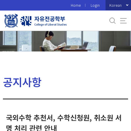
바
Korean
Home
Login
로
가
기
메
뉴
공지사항
국외수학 추천서, 수학신청원, 취소원 서
명 처리 관련 안내