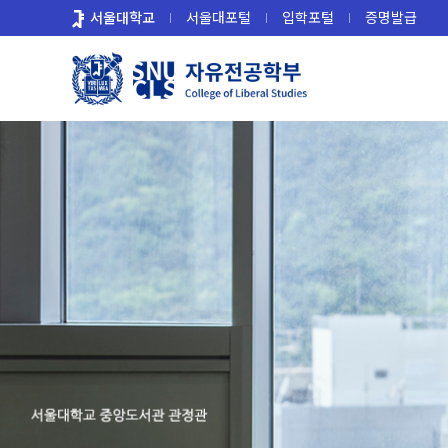
바
서울대학교
서울대포털
입학포털
증명발급
로
가
기
메
뉴