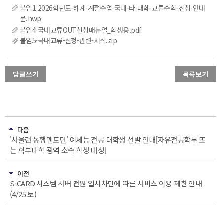
붙임1-2026학년도-하계-계절수업-국내-타-대학-교류수학-신청-안내
문.hwp
붙임4-국내교류OUT신청매뉴얼_학생용.pdf
붙임5-국내교류-신청-관련-서식.zip
답글쓰기
목록보기
다음
'서울런 동행멘토단' 예체능 전공 대학생 선발 안내[자유전공학부 또
는 학부대학 광역 소속 학생 대상]
이전
S-CARD 시스템 서버 전원 일시차단에 따른 서비스 이용 제한 안내
(4/25 토)