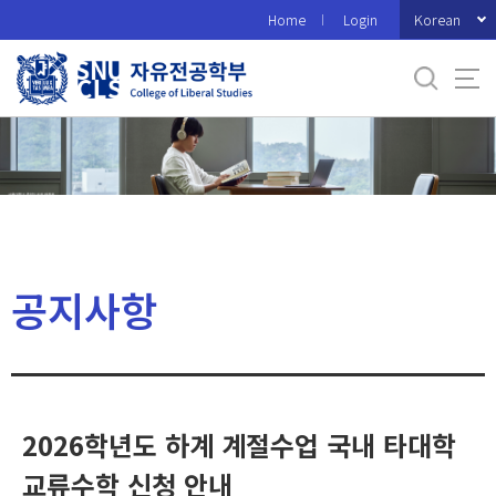
바
Korean
Home
Login
로
가
기
메
뉴
공지사항
2026학년도 하계 계절수업 국내 타대학
교류수학 신청 안내