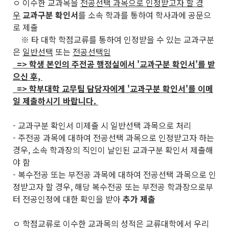
ㅇ 이수한 교과목을
전공선택 과목으로 인정받고자 할 경
우
교과구분 확인서
를 소속 학과를 통하여 학사과에 공문으
로 제출
※ 타 대학 학점교류를 통하여 인정받을 수 있는 교과구분
은
일반선택
또는
전공선택임
=> 학생 본인의 주전공 행정실에서 '교과구분 확인서'를 받
으신 후,
=> 학부대학 교무팀 담당자에게 '교과구분 확인서'를 이메
일 제출하시기 바랍니다.
- 교과구분 확인서 미제출 시 일반선택 과목으로 처리
- 주전공 과목에 대하여 전공선택 과목으로 인정받고자 하는
경우, 소속 학과장의 직인이 날인된 교과구분 확인서 제출해
야 함
- 복수전공 또는 부전공 과목에 대하여 전공선택 과목으로 인
정받고자 할 경우, 해당 복수전공 또는 부전공 학과장으로부
터 전공인정에 대한 확인을 받아
추가 제출
ㅇ 학점교류로 이수한 교과목의 성적은 교류대학에서 우리