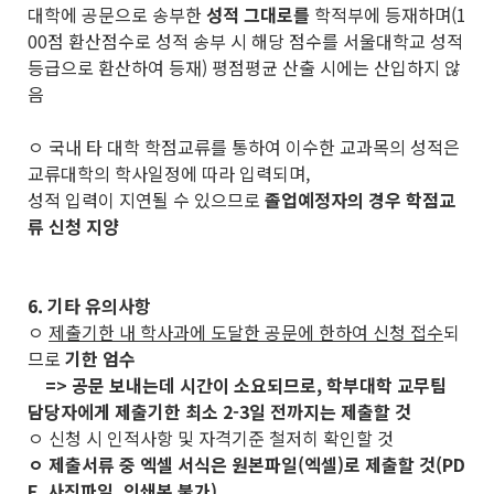
대학에 공문으로 송부한
성적 그대로를
학적부에 등재하며(1
00점 환산점수로 성적 송부 시 해당 점수를 서울대학교 성적
등급으로 환산하여 등재) 평점평균 산출 시에는 산입하지 않
음
ㅇ 국내 타 대학 학점교류를 통하여 이수한 교과목의 성적은
교류대학의 학사일정에 따라 입력되며,
성적 입력이 지연될 수 있으므로
졸업예정자의 경우 학점교
류 신청 지양
6. 기타 유의사항
ㅇ
제출기한 내 학사과에 도달한 공문에 한하여 신청 접수
되
므로
기한 엄수
=> 공문 보내는데 시간이 소요되므로, 학부대학 교무팀
담당자에게 제출기한 최소 2-3일 전까지는 제출할 것
ㅇ 신청 시 인적사항 및 자격기준 철저히 확인할 것
ㅇ 제출서류 중 엑셀 서식은 원본파일(엑셀)로 제출할 것(PD
F, 사진파일, 인쇄본 불가)