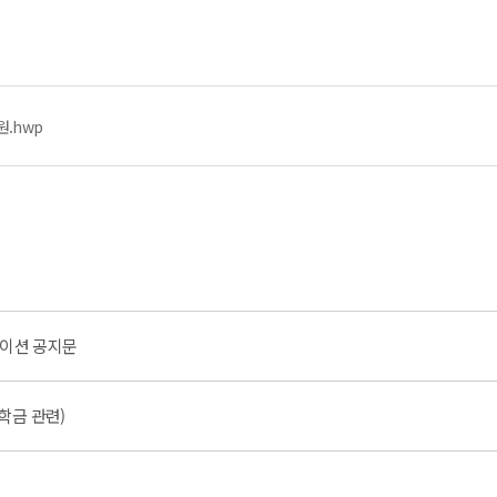
.hwp
테이션 공지문
학금 관련)