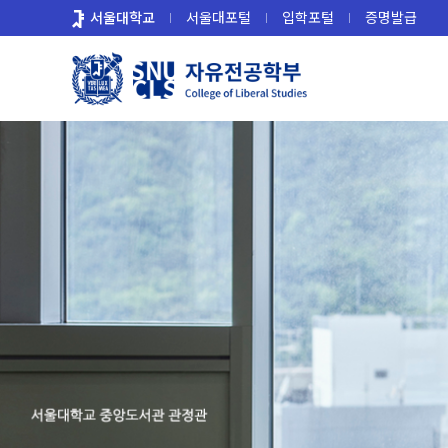
바
서울대학교
서울대포털
입학포털
증명발급
로
가
기
메
뉴