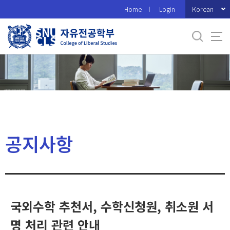
바
Korean
Home
Login
로
가
기
메
뉴
공지사항
국외수학 추천서, 수학신청원, 취소원 서
명 처리 관련 안내