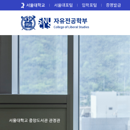
바
서울대학교
서울대포털
입학포털
증명발급
로
가
기
메
뉴