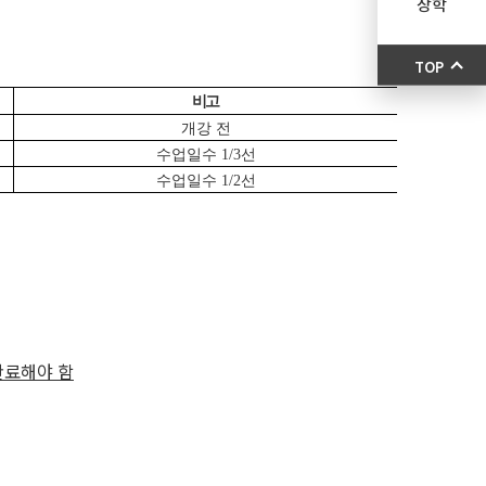
장학
TOP
비고
개강 전
수업일수 1/3선
수업일수 1/2선
완료해야 함