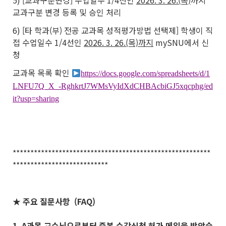
5) [교과구분변경] 수업일수 1/4선인
2026. 3. 26.(목)
까지
교과구분 변경 등록 및 승인 처리
6) [타 학과(부) 전공 교과목 성적평가방법 선택제] 학생이 직
접 수업일수 1/4선인
2026. 3. 26.(목)까지
mySNU에서 신
청
교과목 목록 확인
https://docs.google.com/spreadsheets/d/1
LNFU7Q_X_-RghkrtJ7WMsVyIdXdCHBAcbiGJ5xqcphg/ed
it?usp=sharing
********************************************************
***************************
★ 주요 질문사항 (FAQ)
1. A과목 교수님으로부터 중복 수강신청 허가 메일을 받았습