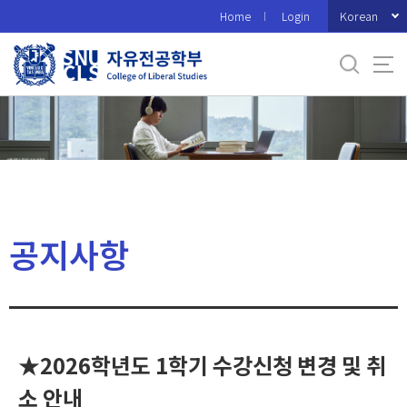
바
Korean
Home
Login
로
가
기
메
뉴
공지사항
★2026학년도 1학기 수강신청 변경 및 취
소 안내