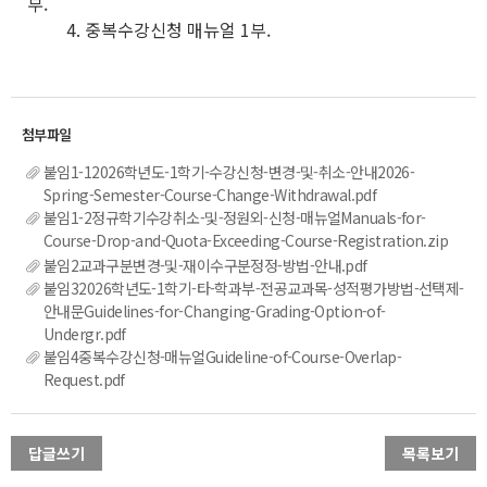
부.
4. 중복수강신청 매뉴얼 1부.
붙임1-12026학년도-1학기-수강신청-변경-및-취소-안내2026-
Spring-Semester-Course-Change-Withdrawal.pdf
붙임1-2정규학기수강취소-및-정원외-신청-매뉴얼Manuals-for-
Course-Drop-and-Quota-Exceeding-Course-Registration.zip
붙임2교과구분변경-및-재이수구분정정-방법-안내.pdf
붙임32026학년도-1학기-타-학과부-전공교과목-성적평가방법-선택제-
안내문Guidelines-for-Changing-Grading-Option-of-
Undergr.pdf
붙임4중복수강신청-매뉴얼Guideline-of-Course-Overlap-
Request.pdf
답글쓰기
목록보기