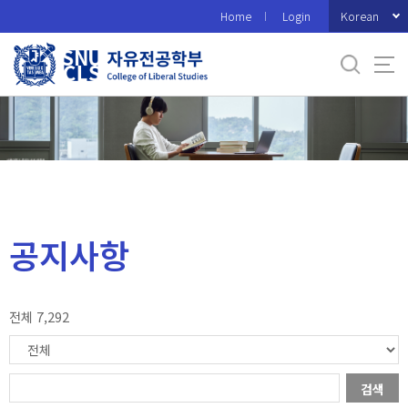
바
Korean
Home
Login
로
가
기
메
뉴
공지사항
전체 7,292
검색