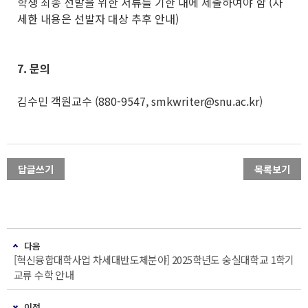
학생 최종 선발을 위한 서류를 기한 내에 제출하여야 함 (자
세한 내용은 선발자 대상 추후 안내)
7.
문의
김수민 객원교수 (880-9547, smkwriter@snu.ac.kr)
답글쓰기
목록보기
다음
[혁신융합대학사업 차세대반도체분야] 2025학년도 숭실대학교 1학기
교류 수학 안내
이전