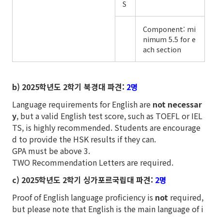
S
Component: mi
nimum 5.5 for e
ach section
b) 2025
학년도 2학기 북경대 파견:
2명
Language requirements for English are
not necessar
y
, but a valid English test score, such as TOEFL or IEL
TS, is highly recommended. Students are encourage
d to provide the HSK results if they can.
GPA must be above 3.
TWO Recommendation Letters are required.
c) 2025
학년도 2학기 싱가포르국립대 파견:
2명
Proof of English language proficiency is
not
required,
but please note that English is the main language of i