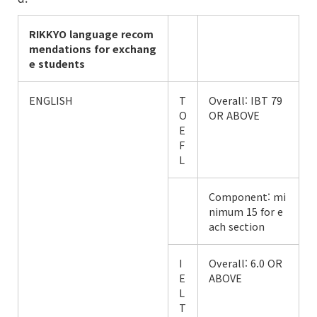
RIKKYO language
recom
mendations
for exchang
e students
ENGLISH
T
Overall: IBT 79
O
OR ABOVE
E
F
L
Component: mi
nimum 15 for e
ach section
I
Overall: 6.0 OR
E
ABOVE
L
T