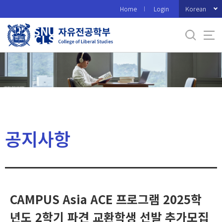
바
Korean
Home
Login
로
가
기
메
뉴
공지사항
CAMPUS Asia ACE 프로그램 2025학
년도 2학기 파견 교환학생 선발 추가모집