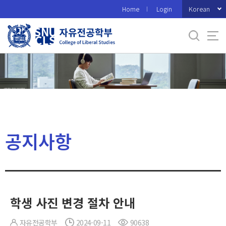
바
Korean
Home
Login
로
가
기
메
뉴
공지사항
학생 사진 변경 절차 안내
자유전공학부
2024-09-11
90638