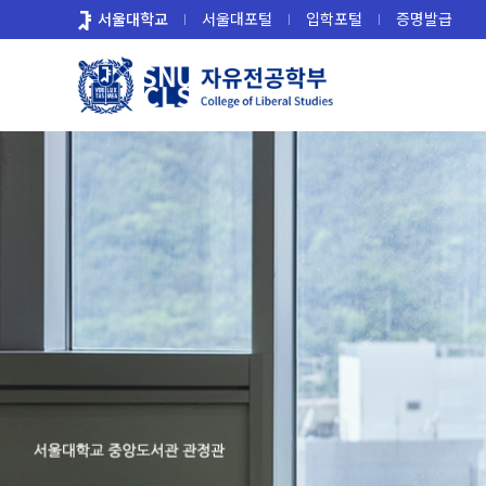
바
서울대학교
서울대포털
입학포털
증명발급
로
가
기
메
뉴