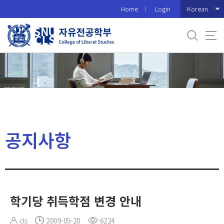
바
Korean
Home
Login
로
가
기
메
뉴
공지사항
학기당 취득학점 변경 안내
cls
2009-05-20
6224